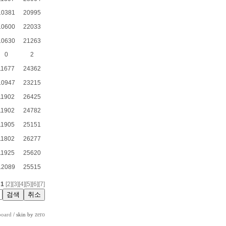
10381
20995
10600
22033
10630
21263
0
2
11677
24362
10947
23215
11902
26425
11902
24782
11905
25151
11802
26277
11925
25620
12089
25515
1
[2]
[3]
[4]
[5]
[6]
[7]
zero
board
/ skin by