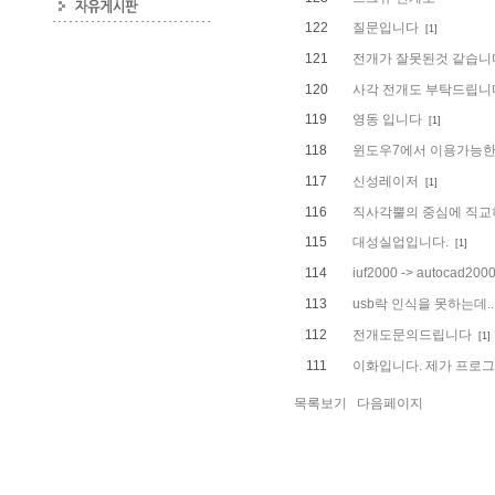
122
질문입니다
[1]
121
전개가 잘못된것 같습니
120
사각 전개도 부탁드립니
119
영동 입니다
[1]
118
윈도우7에서 이용가능한 
117
신성레이저
[1]
116
직사각뿔의 중심에 직교
115
대성실업입니다.
[1]
114
iuf2000 -> autoc
113
usb락 인식을 못하는데.
112
전개도문의드립니다
[1]
111
이화입니다. 제가 프로
목록보기
다음페이지