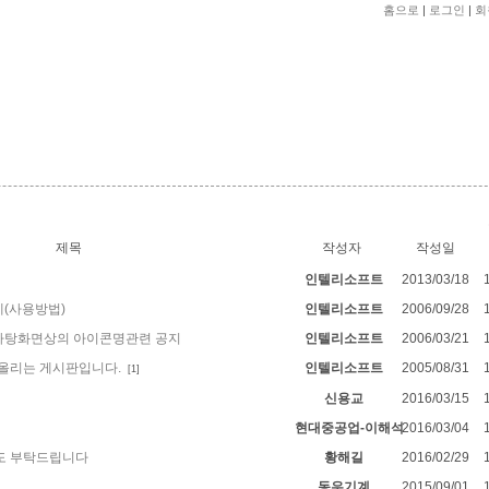
홈으로
|
로그인
|
회
제목
작성자
작성일
인텔리소프트
2013/03/18
제(사용방법)
인텔리소프트
2006/09/28
 바탕화면상의 아이콘명관련 공지
인텔리소프트
2006/03/21
올리는 게시판입니다.
인텔리소프트
2005/08/31
[1]
신용교
2016/03/15
현대중공업-이해석
2016/03/04
도 부탁드립니다
황해길
2016/02/29
동우기계
2015/09/01