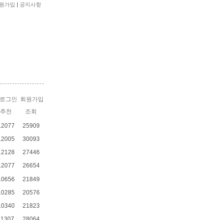
원가입
|
공지사항
로그인
회원가입
추천
조회
12077
25909
12005
30093
12128
27446
12077
26654
10656
21849
10285
20576
10340
21823
11307
28064