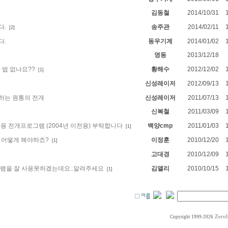
김동철
2014/10/31
다.
송주관
2014/02/11
[2]
다.
동우기계
2014/01/02
영동
2013/12/18
법 없나요??
황해수
2012/12/02
[1]
신성레이저
2012/09/13
하는 원통의 전개
신성레이저
2011/07/13
신복철
2011/03/09
ad2000용 전개프로그램 (2004년 이전용) 부탁합니다
백양cmp
2011/01/03
[1]
. 어떻게 해야하죠?
이정훈
2010/12/20
[1]
고대경
2010/12/09
그램을 잘 사용못하겠는데요..알려주세요
김앨리
2010/10/15
[1]
Zero
Copyright 1999-2026