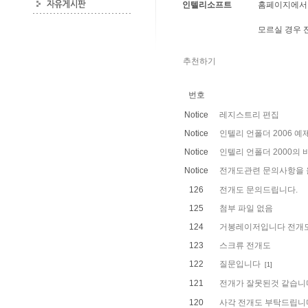
인텔리소프트
홈페이지에서 
모르실 경우 
추천하기
번호
Notice
레지스트리 편집
Notice
인텔리 언폴더 2006 예
Notice
인텔리 언폴더 2000의
Notice
전개도관련 문의사항을 
126
전개도 문의드립니다.
125
첨부 파일 없음
124
거봉레이저입니다 전개
123
스크류 전개도
122
질문입니다
[1]
121
전개가 잘못된것 같습니
120
사각 전개도 부탁드립니