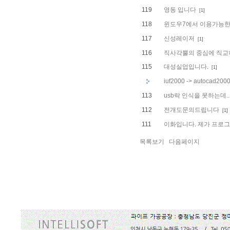
119
영동 입니다
[1]
118
윈도우7에서 이용가능한 
117
신성레이저
[1]
116
직사각뿔의 중심에 직교
115
대성실업입니다.
[1]
iuf2000 -> autoc
113
usb락 인식을 못하는데.
112
전개도문의드립니다
[1]
111
이화입니다. 제가 프로
목록보기
다음페이지