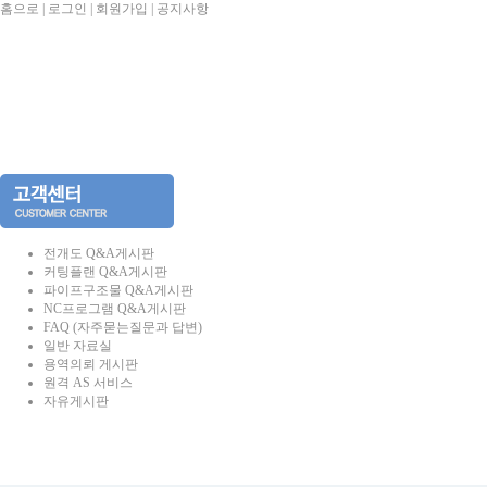
홈으로
|
로그인
|
회원가입
|
공지사항
전개도 Q&A게시판
커팅플랜 Q&A게시판
파이프구조물 Q&A게시판
NC프로그램 Q&A게시판
FAQ (자주묻는질문과 답변)
일반 자료실
용역의뢰 게시판
원격 AS 서비스
자유게시판
2006-05-01 커팅플랜2006 업그레이드 합니다.(기능추가)