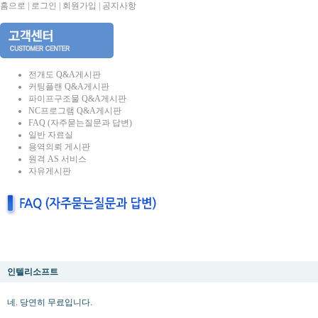
홈으로
|
로그인
|
회원가입
|
공지사항
전개도 Q&A게시판
커팅플랜 Q&A게시판
파이프구조물 Q&A게시판
NC프로그램 Q&A게시판
FAQ (자주묻는질문과 답변)
일반 자료실
용역의뢰 게시판
원격 AS 서비스
자유게시판
[회원가입] 무료인가요?
인텔리소프트
네. 당연히 무료입니다.