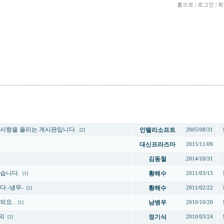
홈으로
|
로그인
|
회
제목
작성자
작성일
의사항을 올리는 게시판입니다.
인텔리소프트
2005/08/31
[2]
대신프라즈마
2015/11/09
김동철
2014/10/31
습니다.
황해수
2011/03/15
[1]
다.-냉무-
황해수
2011/02/22
[1]
되요..
남병우
2010/10/20
[1]
의
정기식
2010/03/24
[1]