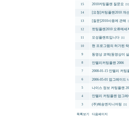
2010커팅플랜 질문요
15
[1]
[요청]커팅플랜2010 개
14
[질문]2010사용에 관해
13
[
컷팅플랜2010 오류메세
12
오성플랜트입니다
11
[1]
현 프로그램의 허가된 
10
동영상 코덱(동영상이 실
9
인텔리커팅플랜 2006
8
2008-01-15 인텔리 커
7
2006-05-01 업그레이
6
나이스 정보 커팅플랜 20
5
인텔리 커팅플랜 업그레
4
(주)해송엔지니어링
3
[1]
목록보기
다음페이지