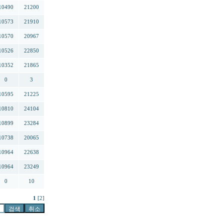
10490
21200
10573
21910
10570
20967
10526
22850
10352
21865
0
3
10595
21225
10810
24104
10899
23284
10738
20065
10964
22638
10964
23249
0
10
1
[2]