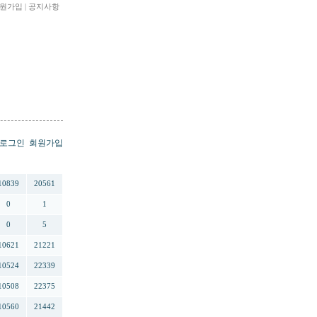
원가입
|
공지사항
로그인
회원가입
추천
조회
10839
20561
0
1
0
5
10621
21221
10524
22339
10508
22375
10560
21442