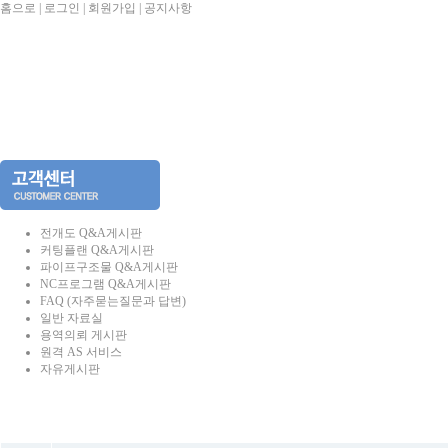
홈으로
|
로그인
|
회원가입
|
공지사항
전개도 Q&A게시판
커팅플랜 Q&A게시판
파이프구조물 Q&A게시판
NC프로그램 Q&A게시판
FAQ (자주묻는질문과 답변)
일반 자료실
용역의뢰 게시판
원격 AS 서비스
자유게시판
번호