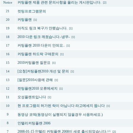
커팅플랜 제품 관련 문의사항을 올리는 게시판입니다.
Notice
[2]
컷팅프로그램문의
21
커팅플랜
20
[1]
아직도 링크 복구가 안됐습니다.
19
[1]
2010 다운 링크 깨졌습니다.-냉무-
18
[1]
커팅플랜 2010 다운이 안되요..
17
[1]
커팅플랜 하드락 구매문의
16
[1]
2010커팅플랜 질문요
15
[1]
[요청]커팅플랜2010 개선 및 문의
14
[1]
[질문]2010사용에 관해
13
[1]
컷팅플랜2010 오류메세지
12
[1]
오성플랜트입니다
11
[1]
현 프로그램의 허가된 락이 아닙니다 라고메세지 뜹니다
10
[1]
동영상 코덱(동영상이 실행되지 않을경우 사용하세요.)
9
인텔리커팅플랜 2006
8
2008-01-15 인텔리 커팅플랜 2008이 새로 출시되었습니다.^^
7
[2]