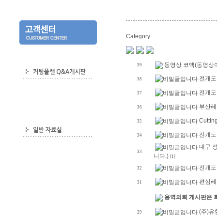
Category
동영상 코덱(동영상이
39
전개도 
38
전개도 
37
부산레
36
Cutti
35
전개도
34
대구 성
33
니다.)
[1]
전개도
32
편심레
31
용역의뢰 게시판은 
(주)
29