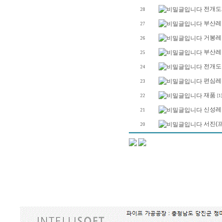
전개도
28
부산레
27
거봉레
26
부산레
25
전개도
24
편심레
23
재품
22
[1
신성레
21
서진(
20