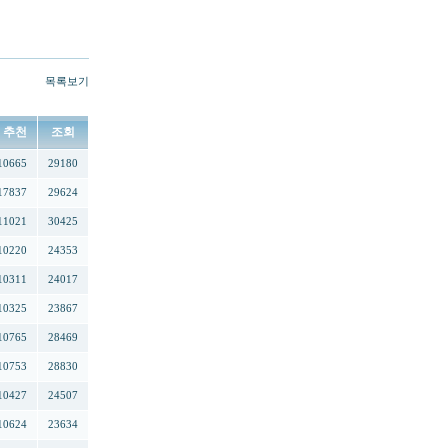
목록보기
추천
조회
10665
29180
17837
29624
11021
30425
10220
24353
10311
24017
10325
23867
10765
28469
10753
28830
10427
24507
10624
23634